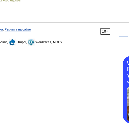
сского народа
ка
,
Реклама на сайте
18+
omla,
Drupal,
WordPress, MODx.