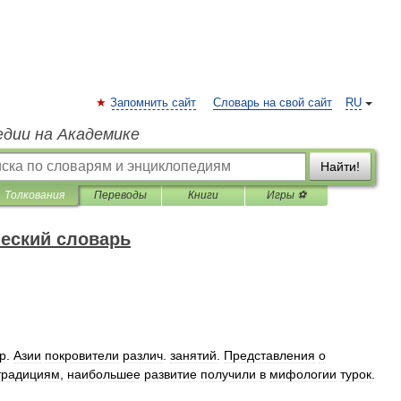
Запомнить сайт
Словарь на свой сайт
RU
едии на Академике
Найти!
Толкования
Переводы
Книги
Игры ⚽
еский словарь
р
.
Азии
покровители
различ
.
занятий
.
Представления
о
традициям
,
наибольшее
развитие
получили
в
мифологии
турок
.