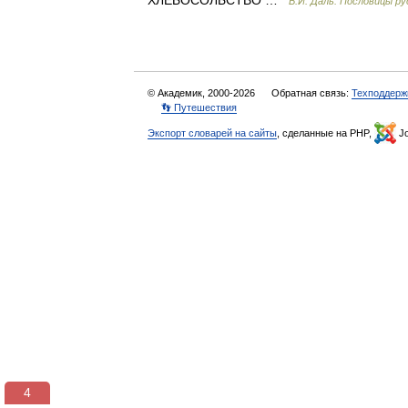
ХЛЕБОСОЛЬСТВО …
В.И. Даль. Пословицы ру
© Академик, 2000-2026
Обратная связь:
Техподдерж
👣 Путешествия
Экспорт словарей на сайты
, сделанные на PHP,
Jo
3