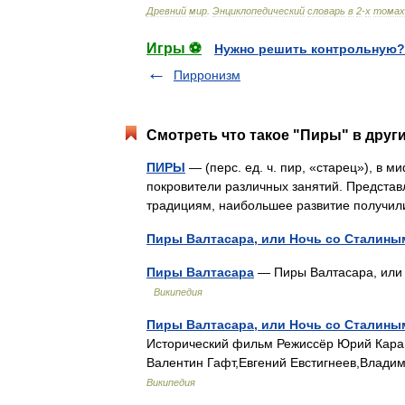
Древний
мир
.
Энциклопедический
словарь
в
2
-
х
томах
Игры ⚽
Нужно решить контрольную?
Пирронизм
Смотреть что такое "Пиры" в друг
ПИРЫ
— (перс. ед. ч. пир, «старец»), в
покровители различных занятий. Представ
традициям, наибольшее развитие получи
Пиры Валтасара, или Ночь со Сталины
Пиры Валтасара
— Пиры Валтасара, или 
Википедия
Пиры Валтасара, или Ночь со Сталины
Исторический фильм Режиссёр Юрий Кара 
Валентин Гафт,Евгений Евстигнеев,Влади
Википедия