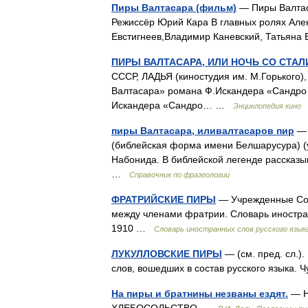
Пиры Валтасара (фильм)
— Пиры Валтас
Режиссёр Юрий Кара В главных ролях Алек
Евстигнеев,Владимир Каневский, Татьяна
ПИРЫ ВАЛТАСАРА, ИЛИ НОЧЬ СО СТА
СССР, ЛАДЬЯ (киностудия им. М.Горького),
Валтасара» романа Ф.Искандера «Сандро 
Искандера «Сандро… …
Энциклопедия кино
пиры Валтасара, иливалтасаров пир
— 
(библейская форма имени Белшарусура) (уб
Набонида. В библейской легенде рассказыв
…
Справочник по фразеологии
ФРАТРИЙСКИЕ ПИРЫ
— Учрежденные Со
между членами фратрии. Словарь иностран
1910 …
Словарь иностранных слов русского язык
ЛУКУЛЛОВСКИЕ ПИРЫ
— (см. пред. сл.)
слов, вошедших в состав русского языка.
На пиры и братнины незваны ездят.
— Н