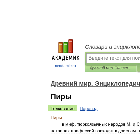
Словари и энциклоп
academic.ru
Древний мир. Энциклопедический словарь
Древний мир. Энциклопедич
Пиры
Толкование
Перевод
Пиры
в
миф
.
тюркоязычных
народов
М
.
и
С
патронах
профессий
восходят
к
доислам
.