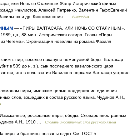
ара, или Ночь со Сталиным Жанр Исторический фильм
сандр Феклистов, Алексей Петренко, Валентин Гафт,Евгений
 Васильева и др. Кинокомпания …
Википедия
ЛИНЫМ
— «ПИРЫ ВАЛТАСАРА, ИЛИ НОЧЬ СО СТАЛИНЫМ»,
 1989, цв., 88 мин. Историческая сатира. Главы «Пиры
из Чегема». Экранизация новеллы из романа Фазиля
книжн. пир, веселье накануне неминуемой беды. Валтасар
ит в 539 до н. э.), сын последнего вавилонского царя
ается, что в ночь взятия Вавилона персами Валтасар устроил
ломоном пиры, имевшие целью поддержание единения
ных слов, вошедших в состав русского языка. Чудинов А.Н.,
а
. Изысканные, роскошные пиры, обеды. Словарь иностранных
 Чудинов А.Н., 1910 …
Словарь иностранных слов русского языка
а пиры и братнины незваны ездят. См. ГОСТЬ