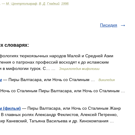
. —
М
.
:
Центрполиграф
.
В
.
Д
.
Гладкий
.
1998
.
Писидия
их словарях:
 мифологиях тюркоязычных народов Малой и Средней Азии
ления о патронах профессий восходят к до исламским
ли в мифологии турок. С… …
Энциклопедия мифологии
м
— Пиры Валтасара, или Ночь со Сталиным …
Википедия
Ночь со Сталиным Пиры Валтасара, или Ночь со Сталиным …
м (фильм)
— Пиры Валтасара, или Ночь со Сталиным Жанр
В главных ролях Александр Феклистов, Алексей Петренко,
мир Каневский, Татьяна Васильева и др. Кинокомпания …